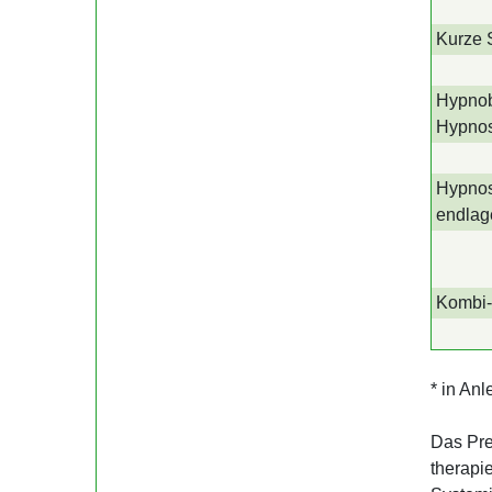
Kurze 
Hypnob
Hypno­
Hypnos
endlag
Kombi-
* in An
Das Pre
therapi