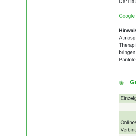
Der Hau
Google
Hinweis
Atmosphä
Therapi
bringen
Pantole
G
Einzel
Online
Verbin