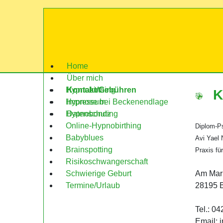
Home
Über mich
Kontakt/Gebühren
Hypnobirthing
K
Impressum
Hypnose bei Beckenendlage
Datenschutz
Hypnobonding
Online-Hypnobirthing
Diplom-P
Babyblues
Avi Yael
Brainspotting
Praxis fü
Risikoschwangerschaft
Am Mark
Schwierige Geburt
28195 
Termine/Urlaub
Tel.: 0
Email: 