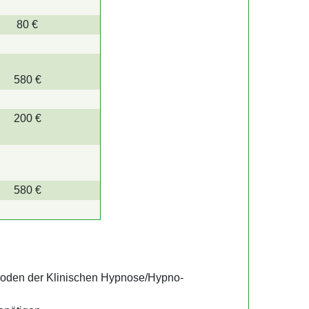
80 €
580 €
200 €
580 €
tho­den der Klini­schen Hypnose/Hypno­