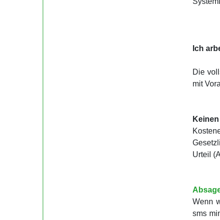
Syste­m
Ich arb
Die vol
mit Vor
Keinen
Kostene
Gesetzl
Urteil 
Absage
Wenn wi
sms min