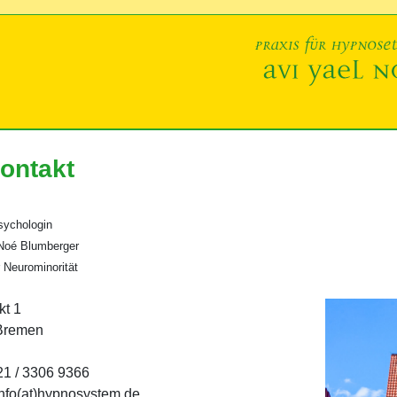
ontakt
sychologin
 Noé Blumberger
r Neurominorität
t 1
Bremen
421 / 3306 9366
info(at)hypnosystem.de