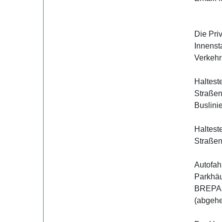
Die Priv
Innen­st
Verkehrs
Haltest
Straßenb
Buslinie
Haltest
Straßen
Autofah
Parkhäu
BREPAR
(abgehe