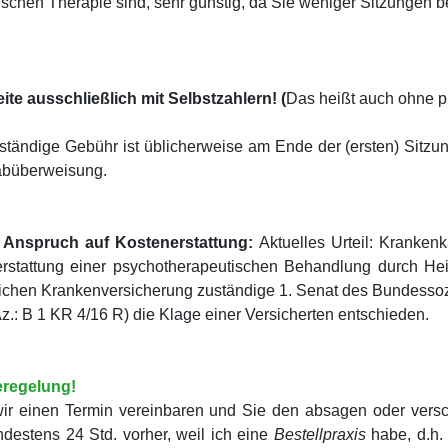
ischen Thera­pie sind, sehr günstig, da Sie weniger Sitzun­gen b
eite ausschließlich mit Selbstzahlern! (
Das heißt auch ohne pr
lständige Gebühr ist üblicherweise am Ende der (ersten) Sitzu
abüberweisung.
 Anspruch auf Kostenerstattung:
Aktuelles Urteil: Kranke
rstattung einer psychotherapeutischen Behandlung durch Heilp
ichen Krankenversicherung zuständige 1. Senat des Bundessoz
(Az.: B 1 KR 4/16 R) die Klage einer Versicherten entschieden.
regelung!
r einen Termin vereinbaren und Sie den absagen oder versc
destens 24 Std. vorher, weil ich eine
Bestellpraxis
habe, d.h. 